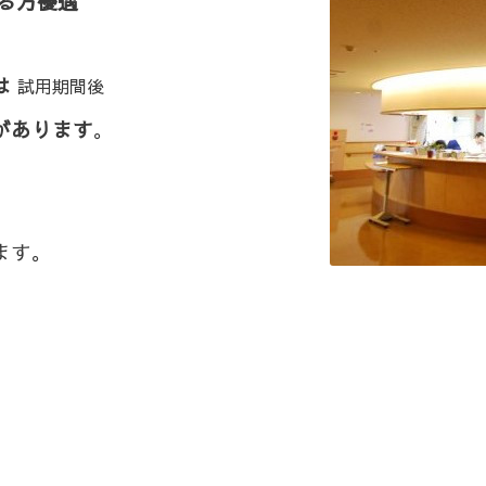
る方優遇
は
試用期間後
があります
。
ます。