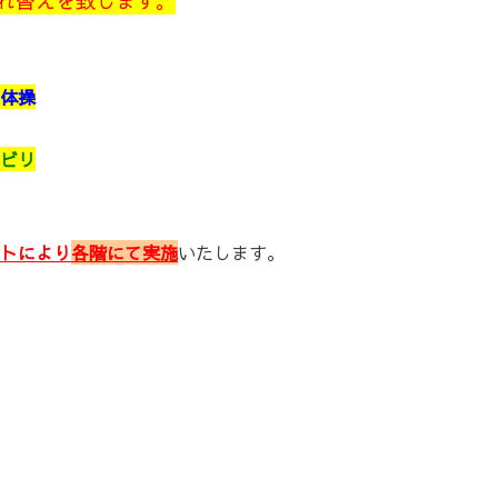
れ替えを致します。
体操
ビリ
トにより
各階にて実施
いたします。