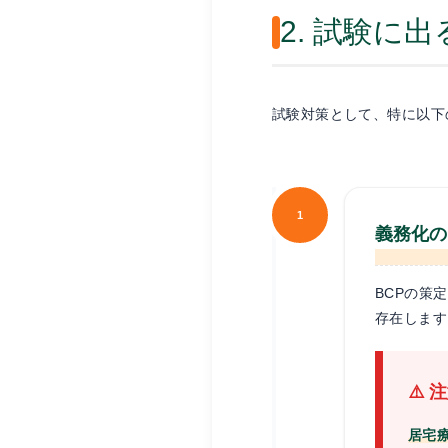
2. 試験に
試験対策として、特に以下
1
義務化の
BCPの策
存在します
⚠️ 
居宅