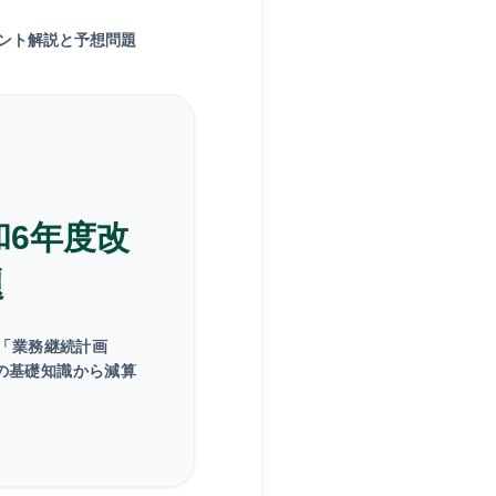
イント解説と予想問題
和6年度改
題
「業務継続計画
の基礎知識から減算