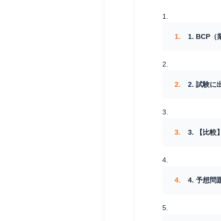
1. BC
2. 試験
3. 【比
4. 予想